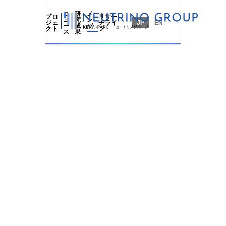
ニ
研
メ
プロ
リサー
ュ
究
ン
ジェ
チライ
JP
EN
ー
成
バ
クト
フ
ス
果
ー
ホーム
坂下 健
⻑⾕川 琢
関⼝ 
中平 武
哉
SAKASHITA
SEKIGU
NAKADAIRA
Ken
Tetsuro
Takeshi
HASEGAWA
Takuya
教授
准教授
教授
教授
多⽥ 將
フレンド
松原 
永井 義一