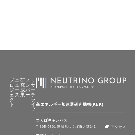
Masaki
Kiseki
Tsutomu
KIKAWA
Tatsuya
客員研究員
客員研究員
客員研究
員
客員研
究員
プ
ニ
研
メ
リ
ロ
ュ
究
ン
サ
ジ
ー
成
バ
ー
ェ
ス
果
ー
チ
ク
ラ
ト
イ
高エネルギー加速器研究機構(KEK)
フ
つくばキャンパス
〒305-0801 茨城県つくば市大穂1-1
アクセス